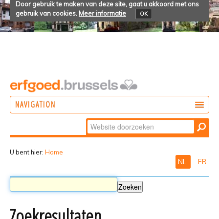
Door gebruik te maken van deze site, gaat u akkoord met ons
gebruik van cookies.
Meer informatie
OK
NAVIGATION
Zoek
DOEN
Geavanceerd
ONTDEKKEN
zoeken...
U bent hier:
Home
NL
FR
BELEVEN
Zoekresultaten