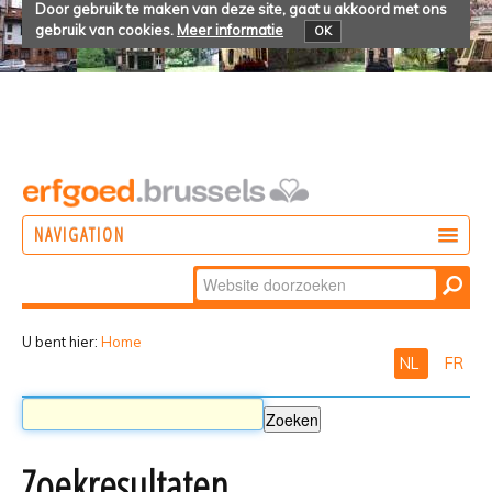
Door gebruik te maken van deze site, gaat u akkoord met ons
gebruik van cookies.
Meer informatie
OK
NAVIGATION
Zoek
DOEN
Geavanceerd
ONTDEKKEN
zoeken...
U bent hier:
Home
NL
FR
BELEVEN
Zoekresultaten