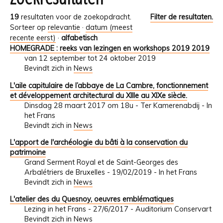
19
resultaten voor de zoekopdracht.
Filter de resultaten.
Sorteer op
relevantie
·
datum (meest
recente eerst)
·
alfabetisch
HOMEGRADE : reeks van lezingen en workshops 2019 2019
van 12 september tot 24 oktober 2019
Bevindt zich in
News
L'aile capitulaire de l’abbaye de La Cambre, fonctionnement
et développement architectural du XIIIe au XIXe siècle.
Dinsdag 28 maart 2017 om 18u - Ter Kamerenabdij - In
het Frans
Bevindt zich in
News
L'apport de l'archéologie du bâti à la conservation du
patrimoine
Grand Serment Royal et de Saint-Georges des
Arbalétriers de Bruxelles - 19/02/2019 - In het Frans
Bevindt zich in
News
L'atelier des du Quesnoy, oeuvres emblématiques
Lezing in het Frans - 27/6/2017 - Auditorium Conservart
Bevindt zich in
News