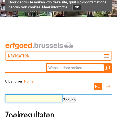
Door gebruik te maken van deze site, gaat u akkoord met ons
gebruik van cookies.
Meer informatie
OK
NAVIGATION
Zoek
DOEN
Geavanceerd
ONTDEKKEN
zoeken...
U bent hier:
Home
NL
FR
BELEVEN
Zoekresultaten