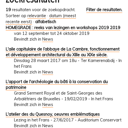
19
resultaten voor de zoekopdracht.
Filter de resultaten.
Sorteer op
relevantie
·
datum (meest
recente eerst)
·
alfabetisch
HOMEGRADE : reeks van lezingen en workshops 2019 2019
van 12 september tot 24 oktober 2019
Bevindt zich in
News
L'aile capitulaire de l’abbaye de La Cambre, fonctionnement
et développement architectural du XIIIe au XIXe siècle.
Dinsdag 28 maart 2017 om 18u - Ter Kamerenabdij - In
het Frans
Bevindt zich in
News
L'apport de l'archéologie du bâti à la conservation du
patrimoine
Grand Serment Royal et de Saint-Georges des
Arbalétriers de Bruxelles - 19/02/2019 - In het Frans
Bevindt zich in
News
L'atelier des du Quesnoy, oeuvres emblématiques
Lezing in het Frans - 27/6/2017 - Auditorium Conservart
Bevindt zich in
News