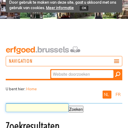
Door gebruik te maken van deze site, gaat u akkoord met ons
gebruik van cookies.
Meer informatie
OK
NAVIGATION
Zoek
DOEN
Geavanceerd
ONTDEKKEN
zoeken...
U bent hier:
Home
NL
FR
BELEVEN
Zoekresultaten