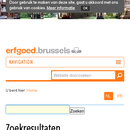
Door gebruik te maken van deze site, gaat u akkoord met ons
gebruik van cookies.
Meer informatie
OK
NAVIGATION
Zoek
DOEN
Geavanceerd
ONTDEKKEN
zoeken...
U bent hier:
Home
NL
FR
BELEVEN
Zoekresultaten