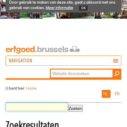
Door gebruik te maken van deze site, gaat u akkoord met ons
gebruik van cookies.
Meer informatie
OK
NAVIGATION
Zoek
DOEN
Geavanceerd
ONTDEKKEN
zoeken...
U bent hier:
Home
NL
FR
BELEVEN
Zoekresultaten