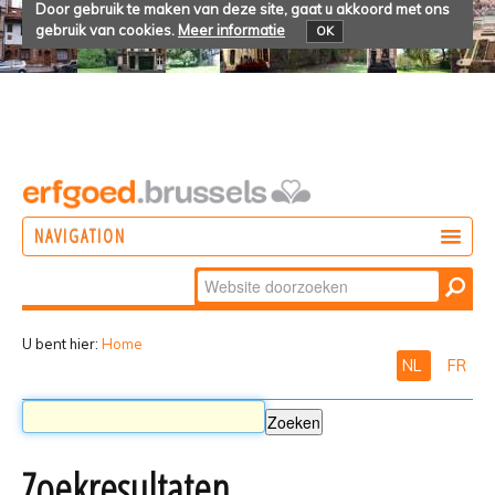
Door gebruik te maken van deze site, gaat u akkoord met ons
gebruik van cookies.
Meer informatie
OK
NAVIGATION
Zoek
DOEN
Geavanceerd
ONTDEKKEN
zoeken...
U bent hier:
Home
NL
FR
BELEVEN
Zoekresultaten