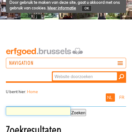
Door gebruik te maken van deze site, gaat u akkoord met ons
gebruik van cookies.
Meer informatie
OK
NAVIGATION
Zoek
DOEN
Geavanceerd
ONTDEKKEN
zoeken...
U bent hier:
Home
NL
FR
BELEVEN
Zoekresultaten