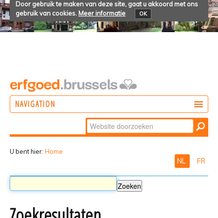
Door gebruik te maken van deze site, gaat u akkoord met ons
gebruik van cookies.
Meer informatie
OK
NAVIGATION
Zoek
DOEN
Geavanceerd
ONTDEKKEN
zoeken...
U bent hier:
Home
NL
FR
BELEVEN
Zoekresultaten