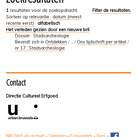
1
resultaten voor de zoekopdracht.
Filter de resultaten.
Sorteer op
relevantie
·
datum (meest
recente eerst)
·
alfabetisch
Het verleden gezien door een nieuwe bril
Dossier : Stadsarcheologie
Bevindt zich in
Ontdekken
/
…
/
Ons tijdschrift per artikel
/
nr 17 : Stadsarcheologie
Contact
Directie Cultureel Erfgoed
NIEUWS en archief
-
Sitemap
-
Copyrights
-
Pers
-