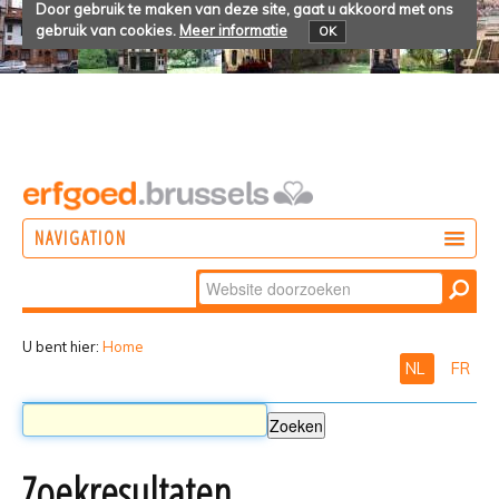
Door gebruik te maken van deze site, gaat u akkoord met ons
gebruik van cookies.
Meer informatie
OK
NAVIGATION
Zoek
DOEN
Geavanceerd
ONTDEKKEN
zoeken...
U bent hier:
Home
NL
FR
BELEVEN
Zoekresultaten