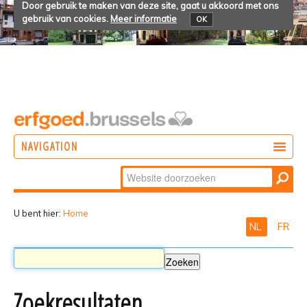
Door gebruik te maken van deze site, gaat u akkoord met ons
gebruik van cookies.
Meer informatie
OK
NAVIGATION
Zoek
DOEN
Geavanceerd
ONTDEKKEN
zoeken...
U bent hier:
Home
NL
FR
BELEVEN
Zoekresultaten