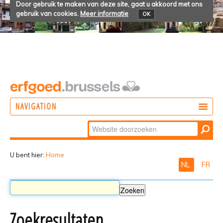
Door gebruik te maken van deze site, gaat u akkoord met ons
gebruik van cookies.
Meer informatie
OK
NAVIGATION
Zoek
DOEN
Geavanceerd
ONTDEKKEN
zoeken...
U bent hier:
Home
NL
FR
BELEVEN
Zoekresultaten