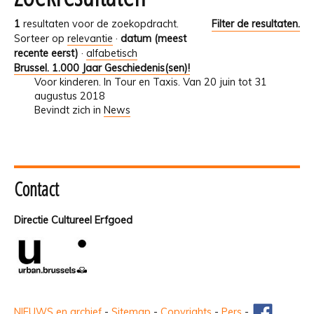
1
resultaten voor de zoekopdracht.
Filter de resultaten.
Sorteer op
relevantie
·
datum (meest
recente eerst)
·
alfabetisch
Brussel. 1.000 Jaar Geschiedenis(sen)!
Voor kinderen. In Tour en Taxis. Van 20 juin tot 31
augustus 2018
Bevindt zich in
News
Contact
Directie Cultureel Erfgoed
NIEUWS en archief
-
Sitemap
-
Copyrights
-
Pers
-