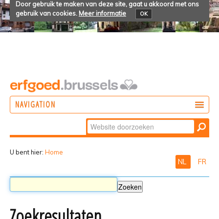
Door gebruik te maken van deze site, gaat u akkoord met ons
gebruik van cookies.
Meer informatie
OK
NAVIGATION
Zoek
DOEN
Geavanceerd
ONTDEKKEN
zoeken...
U bent hier:
Home
NL
FR
BELEVEN
Zoekresultaten