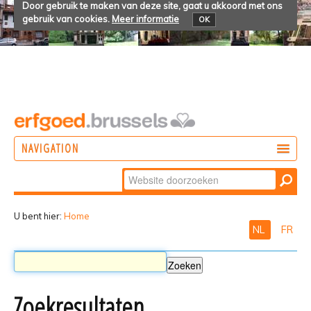
Door gebruik te maken van deze site, gaat u akkoord met ons
gebruik van cookies.
Meer informatie
OK
NAVIGATION
Zoek
DOEN
Geavanceerd
ONTDEKKEN
zoeken...
U bent hier:
Home
NL
FR
BELEVEN
Zoekresultaten