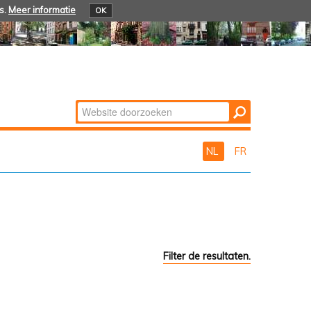
s.
Meer informatie
OK
Zoek
Geavanceerd
zoeken...
NL
FR
Filter de resultaten.