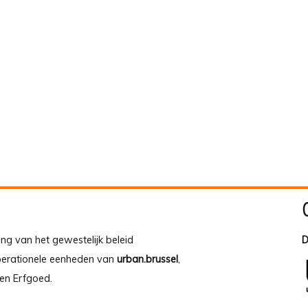
ing van het gewestelijk beleid
D
operationele eenheden van
urban.brussel
,
en Erfgoed.