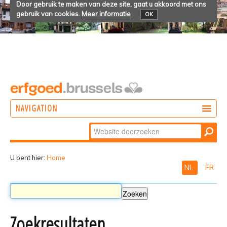
Door gebruik te maken van deze site, gaat u akkoord met ons
gebruik van cookies.
Meer informatie
OK
NAVIGATION
Zoek
DOEN
Geavanceerd
ONTDEKKEN
zoeken...
U bent hier:
Home
NL
FR
BELEVEN
Zoekresultaten