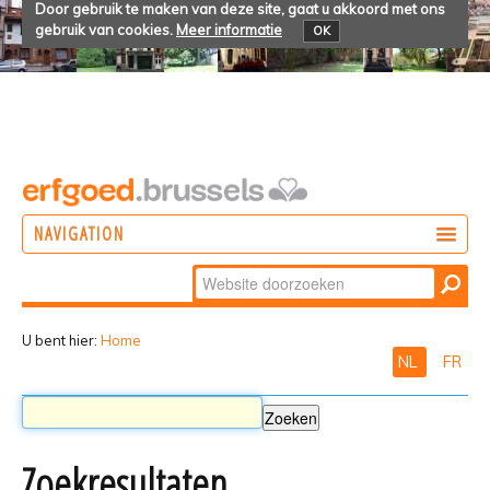
Door gebruik te maken van deze site, gaat u akkoord met ons
gebruik van cookies.
Meer informatie
OK
NAVIGATION
Zoek
DOEN
Geavanceerd
ONTDEKKEN
zoeken...
U bent hier:
Home
NL
FR
BELEVEN
Zoekresultaten