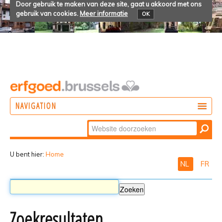
Door gebruik te maken van deze site, gaat u akkoord met ons
gebruik van cookies.
Meer informatie
OK
NAVIGATION
Zoek
DOEN
Geavanceerd
ONTDEKKEN
zoeken...
U bent hier:
Home
NL
FR
BELEVEN
Zoekresultaten