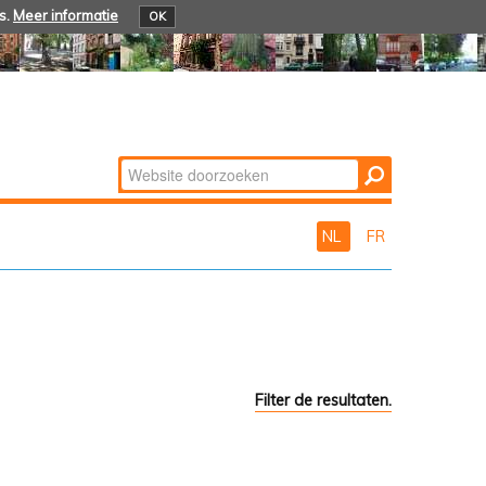
s.
Meer informatie
OK
Zoek
Geavanceerd
zoeken...
NL
FR
Filter de resultaten.