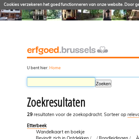
Cookies verzekeren het goed functionneren van onze website. Door geb
U bent hier:
Home
Zoekresultaten
29
resultaten voor de zoekopdracht.
Sorteer op
relev
Etterbeek
Wandelkaart en boekje
Bevindt zich in
Ontdekken
/
…
/
Rondleidingen
/
... 