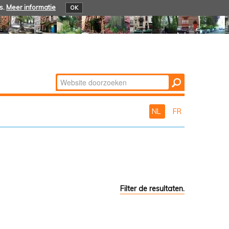
s.
Meer informatie
OK
Zoek
Geavanceerd
zoeken...
NL
FR
Filter de resultaten.