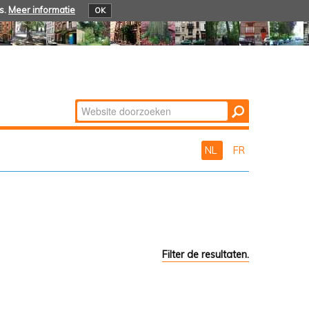
s.
Meer informatie
OK
Zoek
Geavanceerd
zoeken...
NL
FR
Filter de resultaten.