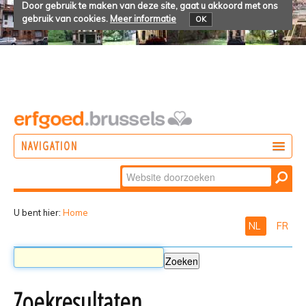
Door gebruik te maken van deze site, gaat u akkoord met ons
gebruik van cookies.
Meer informatie
OK
NAVIGATION
Zoek
DOEN
Geavanceerd
ONTDEKKEN
zoeken...
U bent hier:
Home
NL
FR
BELEVEN
Zoekresultaten