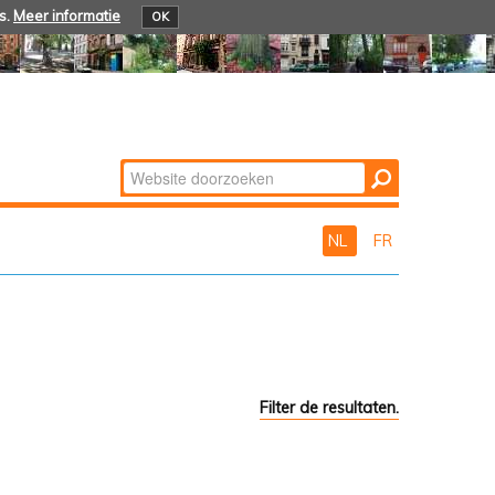
s.
Meer informatie
OK
Zoek
Geavanceerd
zoeken...
NL
FR
Filter de resultaten.