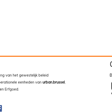
ing van het gewestelijk beleid
D
operationele eenheden van
urban.brussel
,
en Erfgoed.