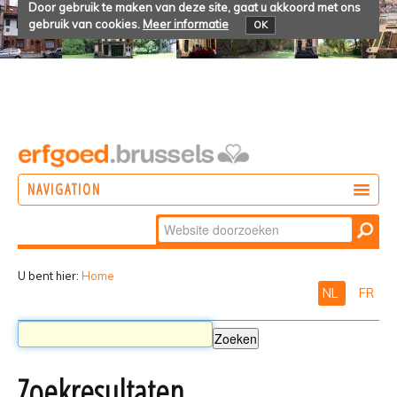
Door gebruik te maken van deze site, gaat u akkoord met ons
gebruik van cookies.
Meer informatie
OK
NAVIGATION
Zoek
DOEN
Geavanceerd
ONTDEKKEN
zoeken...
U bent hier:
Home
NL
FR
BELEVEN
Zoekresultaten