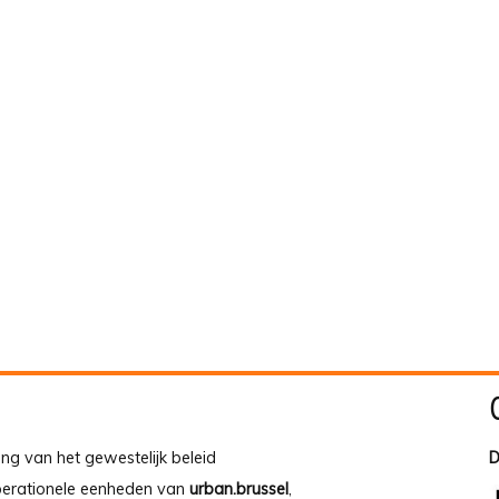
ing van het gewestelijk beleid
D
operationele eenheden van
urban.brussel
,