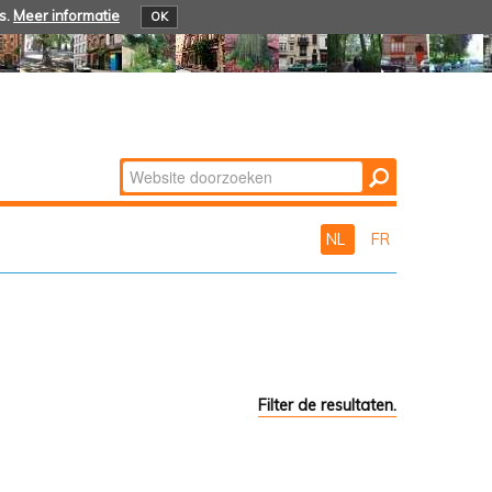
s.
Meer informatie
OK
Zoek
Geavanceerd
zoeken...
NL
FR
Filter de resultaten.