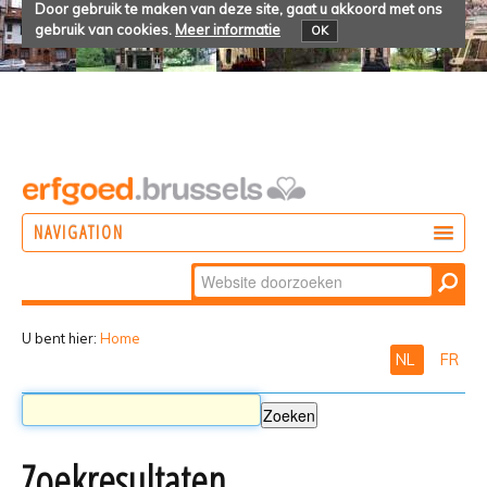
Door gebruik te maken van deze site, gaat u akkoord met ons
gebruik van cookies.
Meer informatie
OK
NAVIGATION
Zoek
DOEN
Geavanceerd
ONTDEKKEN
zoeken...
U bent hier:
Home
NL
FR
BELEVEN
Zoekresultaten