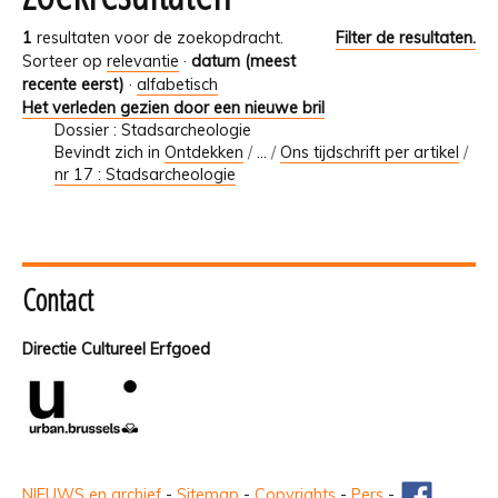
1
resultaten voor de zoekopdracht.
Filter de resultaten.
Sorteer op
relevantie
·
datum (meest
recente eerst)
·
alfabetisch
Het verleden gezien door een nieuwe bril
Dossier : Stadsarcheologie
Bevindt zich in
Ontdekken
/
…
/
Ons tijdschrift per artikel
/
nr 17 : Stadsarcheologie
Contact
Directie Cultureel Erfgoed
NIEUWS en archief
-
Sitemap
-
Copyrights
-
Pers
-