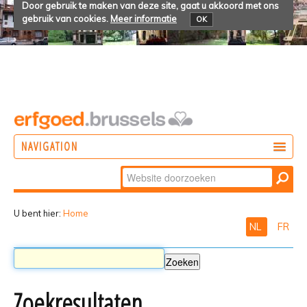
Door gebruik te maken van deze site, gaat u akkoord met ons
gebruik van cookies.
Meer informatie
OK
NAVIGATION
Zoek
DOEN
Geavanceerd
ONTDEKKEN
zoeken...
U bent hier:
Home
NL
FR
BELEVEN
Zoekresultaten