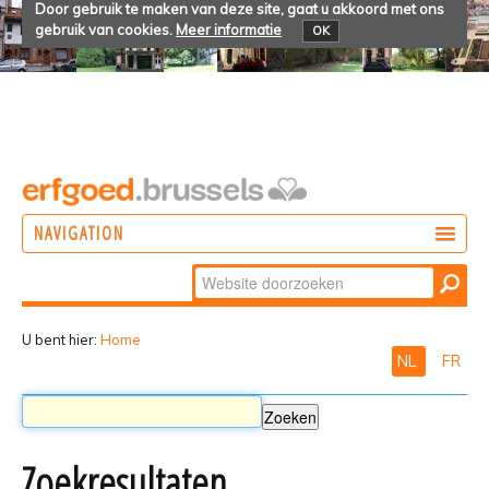
Door gebruik te maken van deze site, gaat u akkoord met ons
gebruik van cookies.
Meer informatie
OK
NAVIGATION
Zoek
DOEN
Geavanceerd
ONTDEKKEN
zoeken...
U bent hier:
Home
NL
FR
BELEVEN
Zoekresultaten