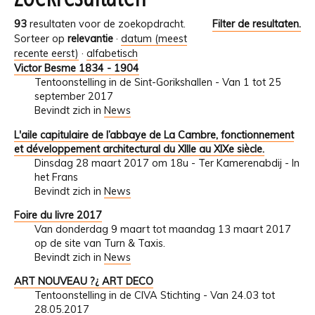
93
resultaten voor de zoekopdracht.
Filter de resultaten.
Sorteer op
relevantie
·
datum (meest
recente eerst)
·
alfabetisch
Victor Besme 1834 - 1904
Tentoonstelling in de Sint-Gorikshallen - Van 1 tot 25
september 2017
Bevindt zich in
News
L'aile capitulaire de l’abbaye de La Cambre, fonctionnement
et développement architectural du XIIIe au XIXe siècle.
Dinsdag 28 maart 2017 om 18u - Ter Kamerenabdij - In
het Frans
Bevindt zich in
News
Foire du livre 2017
Van donderdag 9 maart tot maandag 13 maart 2017
op de site van Turn & Taxis.
Bevindt zich in
News
ART NOUVEAU ?¿ ART DECO
Tentoonstelling in de CIVA Stichting - Van 24.03 tot
28.05.2017