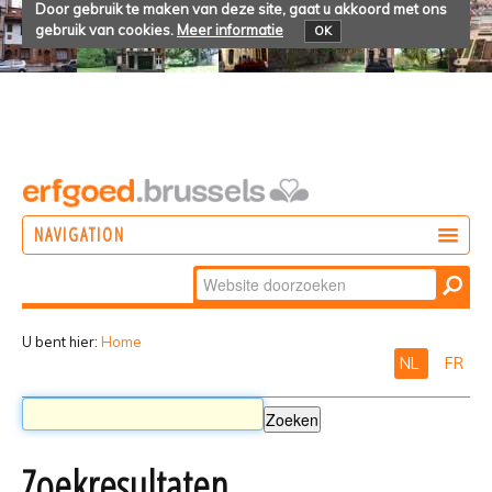
Door gebruik te maken van deze site, gaat u akkoord met ons
gebruik van cookies.
Meer informatie
OK
NAVIGATION
Zoek
DOEN
Geavanceerd
ONTDEKKEN
zoeken...
U bent hier:
Home
NL
FR
BELEVEN
Zoekresultaten