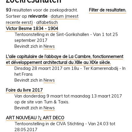
93
resultaten voor de zoekopdracht.
Filter de resultaten.
Sorteer op
relevantie
·
datum (meest
recente eerst)
·
alfabetisch
Victor Besme 1834 - 1904
Tentoonstelling in de Sint-Gorikshallen - Van 1 tot 25
september 2017
Bevindt zich in
News
L'aile capitulaire de l’abbaye de La Cambre, fonctionnement
et développement architectural du XIIIe au XIXe siècle.
Dinsdag 28 maart 2017 om 18u - Ter Kamerenabdij - In
het Frans
Bevindt zich in
News
Foire du livre 2017
Van donderdag 9 maart tot maandag 13 maart 2017
op de site van Turn & Taxis.
Bevindt zich in
News
ART NOUVEAU ?¿ ART DECO
Tentoonstelling in de CIVA Stichting - Van 24.03 tot
28.05.2017