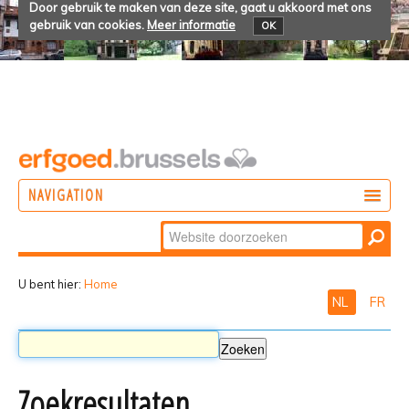
Door gebruik te maken van deze site, gaat u akkoord met ons
gebruik van cookies.
Meer informatie
OK
NAVIGATION
Zoek
DOEN
Geavanceerd
ONTDEKKEN
zoeken...
U bent hier:
Home
NL
FR
BELEVEN
Zoekresultaten