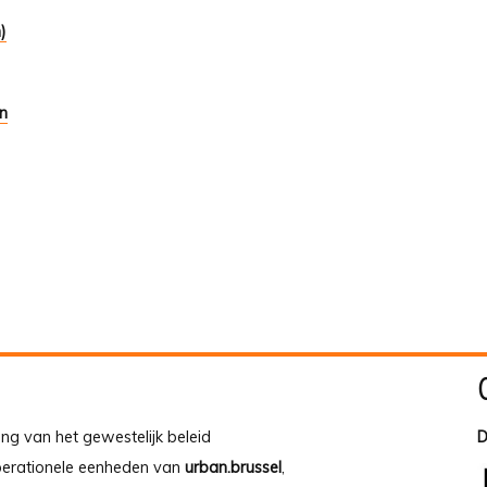
)
en
ing van het gewestelijk beleid
D
operationele eenheden van
urban.brussel
,