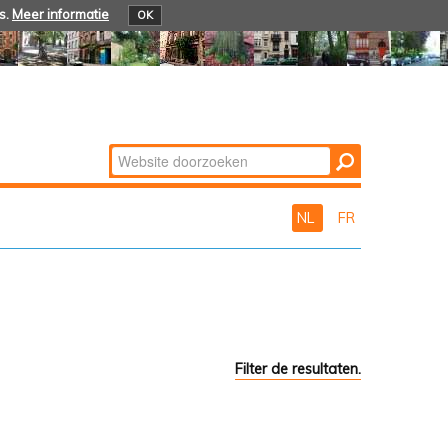
s.
Meer informatie
OK
Zoek
Geavanceerd
zoeken...
NL
FR
Filter de resultaten.