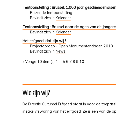
Tentoonstelling : Brussel, 1.000 jaar geschiendenis(sen
Reizende tentoonstelling
Bevindt zich in
Kalender
Tentoonstelling : Brussel door de ogen van de jonger
Bevindt zich in
Kalender
Het erfgoed, dat zijn wij !
Projectoproep - Open Monumentendagen 2018
Bevindt zich in
News
« Vorige 10 item(s)
1
...
5
6
7
8
9
10
Wie zijn wij?
De Directie Cultureel Erfgoed staat in voor de toepass
inzake vrijwaring van het erfgoed. Ze is een van de 