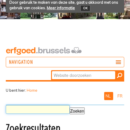
Door gebruik te maken van deze site, gaat u akkoord met ons
gebruik van cookies.
Meer informatie
OK
NAVIGATION
Zoek
DOEN
Geavanceerd
ONTDEKKEN
zoeken...
U bent hier:
Home
NL
FR
BELEVEN
Zoekresultaten