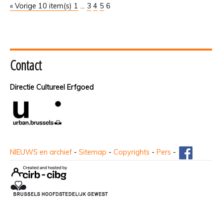
« Vorige 10 item(s)
1
...
3
4
5
6
Contact
Directie Cultureel Erfgoed
NIEUWS en archief
-
Sitemap
-
Copyrights
-
Pers
-