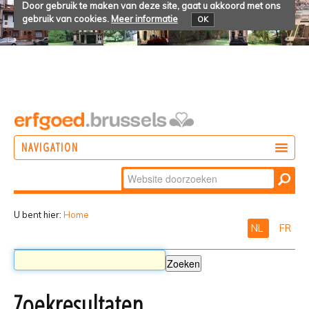
Door gebruik te maken van deze site, gaat u akkoord met ons
gebruik van cookies.
Meer informatie
OK
NAVIGATION
Zoek
DOEN
Geavanceerd
ONTDEKKEN
zoeken...
U bent hier:
Home
NL
FR
BELEVEN
Zoekresultaten