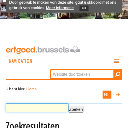
Door gebruik te maken van deze site, gaat u akkoord met ons
gebruik van cookies.
Meer informatie
OK
NAVIGATION
Zoek
DOEN
Geavanceerd
ONTDEKKEN
zoeken...
U bent hier:
Home
NL
FR
BELEVEN
Zoekresultaten