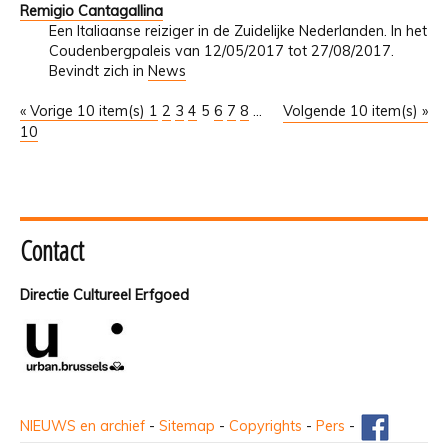
Remigio Cantagallina
Een Italiaanse reiziger in de Zuidelijke Nederlanden. In het
Coudenbergpaleis van 12/05/2017 tot 27/08/2017.
Bevindt zich in
News
« Vorige 10 item(s)
1
2
3
4
5
6
7
8
...
Volgende 10 item(s) »
10
Contact
Directie Cultureel Erfgoed
NIEUWS en archief
-
Sitemap
-
Copyrights
-
Pers
-