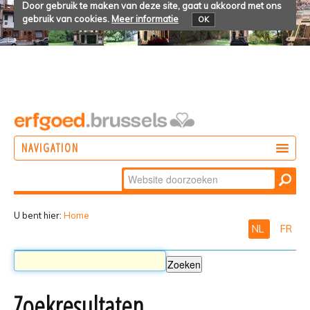
Door gebruik te maken van deze site, gaat u akkoord met ons
gebruik van cookies.
Meer informatie
OK
NAVIGATION
Zoek
DOEN
Geavanceerd
ONTDEKKEN
zoeken...
U bent hier:
Home
NL
FR
BELEVEN
Zoekresultaten