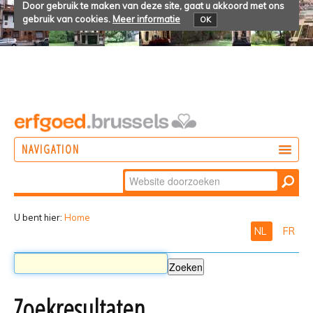
Door gebruik te maken van deze site, gaat u akkoord met ons
gebruik van cookies.
Meer informatie
OK
NAVIGATION
Zoek
DOEN
Geavanceerd
ONTDEKKEN
zoeken...
U bent hier:
Home
NL
FR
BELEVEN
Zoekresultaten