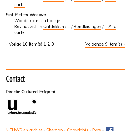
carte
Sint-Pieters-Woluwe
Wandelkaart en boekje
Bevindt zich in
Ontdekken
/
…
/
Rondleidingen
/
... À la
carte
« Vorige 10 item(s)
1
2
3
Volgende 9 item(s) »
Contact
Directie Cultureel Erfgoed
NIEUWS en archief
-
Sitemap
-
Copyrights
-
Pers
-