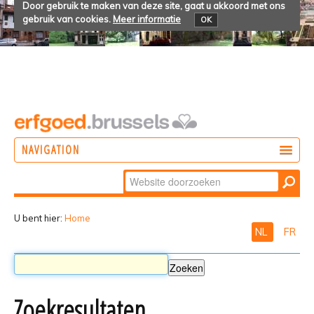
Door gebruik te maken van deze site, gaat u akkoord met ons
gebruik van cookies.
Meer informatie
OK
NAVIGATION
Zoek
DOEN
Geavanceerd
ONTDEKKEN
zoeken...
U bent hier:
Home
NL
FR
BELEVEN
Zoekresultaten