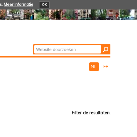
s.
Meer informatie
OK
Zoek
Geavanceerd
zoeken...
NL
FR
Filter de resultaten.