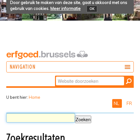
Door gebruik te maken van deze site, gaat u akkoord met ons
gebruik van cookies.
Meer informatie
OK
NAVIGATION
Zoek
DOEN
Geavanceerd
ONTDEKKEN
zoeken...
U bent hier:
Home
NL
FR
BELEVEN
Zoekresultaten