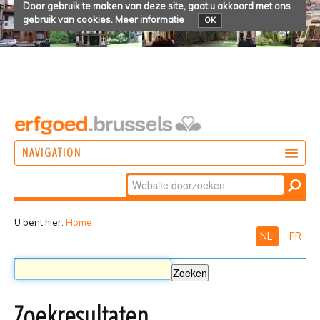
Door gebruik te maken van deze site, gaat u akkoord met ons
gebruik van cookies.
Meer informatie
OK
NAVIGATION
Zoek
DOEN
Geavanceerd
ONTDEKKEN
zoeken...
U bent hier:
Home
NL
FR
BELEVEN
Zoekresultaten