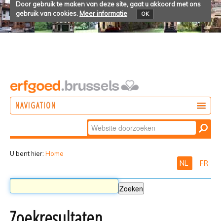
Door gebruik te maken van deze site, gaat u akkoord met ons
gebruik van cookies.
Meer informatie
OK
NAVIGATION
Zoek
DOEN
Geavanceerd
ONTDEKKEN
zoeken...
U bent hier:
Home
NL
FR
BELEVEN
Zoekresultaten