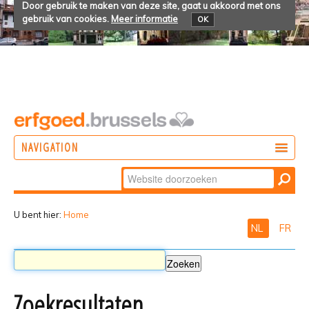
Door gebruik te maken van deze site, gaat u akkoord met ons
gebruik van cookies.
Meer informatie
OK
NAVIGATION
Zoek
DOEN
Geavanceerd
ONTDEKKEN
zoeken...
U bent hier:
Home
NL
FR
BELEVEN
Zoekresultaten