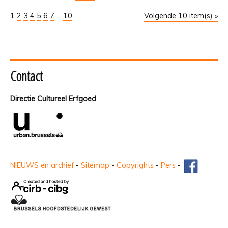
1
2
3
4
5
6
7
...
10
Volgende 10 item(s) »
Contact
Directie Cultureel Erfgoed
NIEUWS en archief
-
Sitemap
-
Copyrights
-
Pers
-