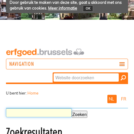
Door gebruik te maken van deze site, gaat u akkoord met ons
gebruik van cookies.
Meer informatie
OK
NAVIGATION
Zoek
DOEN
Geavanceerd
ONTDEKKEN
zoeken...
U bent hier:
Home
NL
FR
BELEVEN
Zoekresultaten