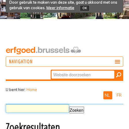
Door gebruik te maken van deze site, gaat u akkoord met ons
gebruik van cookies.
Meer informatie
OK
NAVIGATION
Zoek
DOEN
Geavanceerd
ONTDEKKEN
zoeken...
U bent hier:
Home
NL
FR
BELEVEN
Zoekresultaten