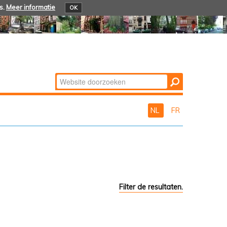
s.
Meer informatie
OK
Zoek
Geavanceerd
zoeken...
NL
FR
Filter de resultaten.