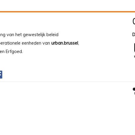
ing van het gewestelijk beleid
D
operationele eenheden van
urban.brussel
,
en Erfgoed.