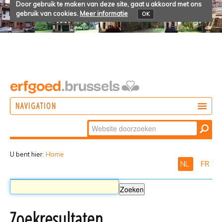
Door gebruik te maken van deze site, gaat u akkoord met ons
gebruik van cookies.
Meer informatie
OK
NAVIGATION
Zoek
DOEN
Geavanceerd
ONTDEKKEN
zoeken...
U bent hier:
Home
NL
FR
BELEVEN
Zoekresultaten