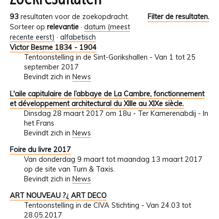
93
resultaten voor de zoekopdracht.
Filter de resultaten.
Sorteer op
relevantie
·
datum (meest
recente eerst)
·
alfabetisch
Victor Besme 1834 - 1904
Tentoonstelling in de Sint-Gorikshallen - Van 1 tot 25
september 2017
Bevindt zich in
News
L'aile capitulaire de l’abbaye de La Cambre, fonctionnement
et développement architectural du XIIIe au XIXe siècle.
Dinsdag 28 maart 2017 om 18u - Ter Kamerenabdij - In
het Frans
Bevindt zich in
News
Foire du livre 2017
Van donderdag 9 maart tot maandag 13 maart 2017
op de site van Turn & Taxis.
Bevindt zich in
News
ART NOUVEAU ?¿ ART DECO
Tentoonstelling in de CIVA Stichting - Van 24.03 tot
28.05.2017