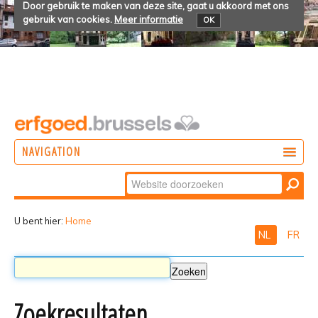
Door gebruik te maken van deze site, gaat u akkoord met ons
gebruik van cookies.
Meer informatie
OK
NAVIGATION
Zoek
DOEN
Geavanceerd
ONTDEKKEN
zoeken...
U bent hier:
Home
NL
FR
BELEVEN
Zoekresultaten