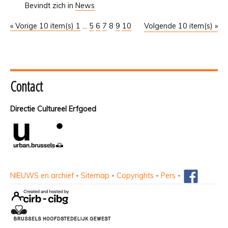
Bevindt zich in
News
« Vorige 10 item(s)
1
...
5
6
7
8
9
10
Volgende 10 item(s) »
Contact
Directie Cultureel Erfgoed
NIEUWS en archief
-
Sitemap
-
Copyrights
-
Pers
-