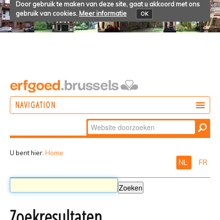
Door gebruik te maken van deze site, gaat u akkoord met ons
gebruik van cookies.
Meer informatie
OK
NAVIGATION
Zoek
DOEN
Geavanceerd
ONTDEKKEN
zoeken...
U bent hier:
Home
NL
FR
BELEVEN
Zoekresultaten