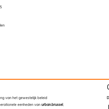
15
den
ing van het gewestelijk beleid
D
operationele eenheden van
urban.brussel
,