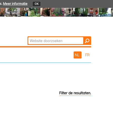
s.
Meer informatie
OK
Zoek
Geavanceerd
zoeken...
NL
FR
Filter de resultaten.