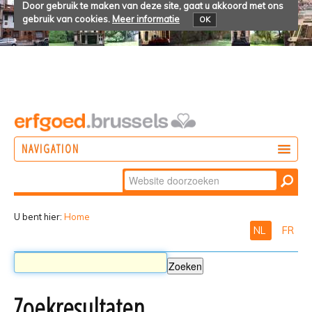
Door gebruik te maken van deze site, gaat u akkoord met ons
gebruik van cookies.
Meer informatie
OK
NAVIGATION
Zoek
DOEN
Geavanceerd
ONTDEKKEN
zoeken...
U bent hier:
Home
NL
FR
BELEVEN
Zoekresultaten